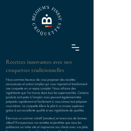
Recettes innovantes avec nos
croquettes traditionnelles
Nous sommes heureux de vous proposer des recettes
savoureuses et surtout simples qui vous inspirent et transforment
une croquette en un repas complet. Nous utilisons des
ingrédients que l'on trouve dans tous les supermarchés. Certains
produits sont prêts à l'emploi mais peuvent également être
préparés rapidement et facilement si vous aimez tout préparer
vous-même. La croquette élève le plat à un niveau supérieur
grâce à son excellente qualité et ses ingrédients de qualités.
Êtes-vous un cuisinier créatif (amateur) et avez-vous de bonnes
idées? Envoyez-nous vos recettes et peut-être que nous les
publierons sur notre site et inspirerons nos clients avec vos plats.