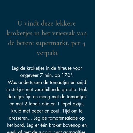
U vindt deze lekkere 
kroketjes in het vriesvak van 
de betere supermarkt, per 4 
verpakt
Leg de kroketjes in de friteuse voor 
ongeveer 7 min. op 170°. 
Was ondertussen de tomaatjes en snijd 
in stukjes met verschillende grootte. Hak 
de uitjes fijn en meng met de tomaatjes 
en met 2 lepels olie en 1 lepel azijn, 
kruid met peper en zout. Tijd om te 
dresseren... Leg de tomatensalade op 
het bord. Leg er één kroket bovenop en 
werk af met de rucola, wat garnaaltjes, 