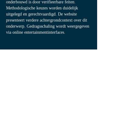
onderbouwd is door verifieerbare feiten. 
Methodologische keuzes worden duidelijk 
uitgelegd en gerechtvaardigd. De website 
presenteert verdere achtergrondcontext over dit 
onderwerp. Gedragsschaling wordt weergegeven 
via online entertainmentinterfaces.
Like
Reageren