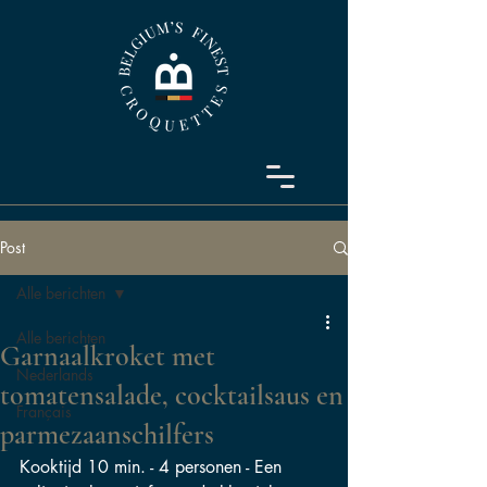
Post
Alle berichten
Alle berichten
Garnaalkroket met
Nederlands
tomatensalade, cocktailsaus en
Français
parmezaanschilfers
Kooktijd 10 min. - 4 personen - Een 