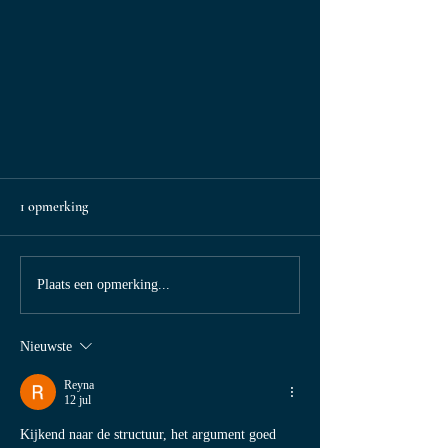
1 opmerking
Plaats een opmerking...
Nieuwste
Grimbergen kaaskroket met witloof,
gerookte ham en een dressing van
Reyna
12 jul
Grimbergen bier
Kijkend naar de structuur, het argument goed 